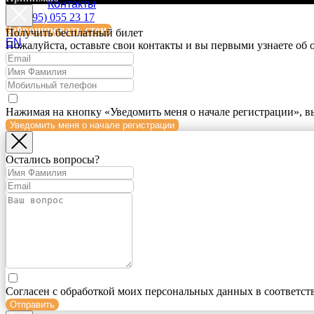
Контакты
+ 7 (495) 055 23 17
Забронировать стенд
Получить бесплатный билет
EN
Пожалуйста, оставьте свои контакты и вы первыми узнаете об
Нажимая на кнопку «Уведомить меня о начале регистрации», в
Уведомить меня о начале регистрации
Остались вопросы?
Согласен с обработкой моих персональных данных в соответст
Отправить