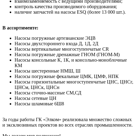
взаимозаменяемость с ведущими производителями;
контроль качества производимого оборудования;
наличие запчастей на насосы ESQ (более 13 000 шт.).
В ассортименте:
Насосы погружные артезианские ЭЦВ
Насосы двухстороннего входа Д, 1Д, 2Д
Насосы вертикальные многоступенчатые CR
Насосы погружные дренажные ГНОМ (ГНОМ-М)
Насосы консольные К, 1К, и консольно-моноблочные
КМ
Насосы шестеренные НМШ, Ш
Насосы погружные фекальные ЦМК, ЦМФ, НПК
Насосы горизонтальные многоступенчатые ЦНС, ЦНСг,
ЦНСм, ЦНСк, ЦНСн
Насосы сточно-массные СМ,СД
Насосы сетевые ЦН
Насосы шламовые 6Ш8
За годы работы ГК «Элком» реализовала множество сложных
и эксклюзивных проектов во всех отраслях промышленности.
Мы делаем мир подвижнее!