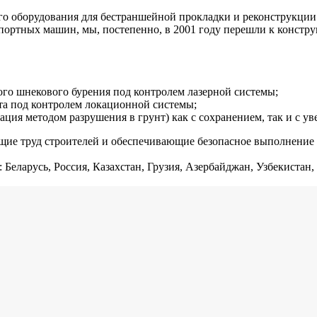
оборудования для бестраншейной прокладки и реконструкции п
мпортных машин, мы, постепенно, в 2001 году перешли к констр
го шнекового бурения под контролем лазерной системы;
та под контролем локационной системы;
ция методом разрушения в грунт) как с сохранением, так и с у
щие труд строителей и обеспечивающие безопасное выполнение 
русь, Россия, Казахстан, Грузия, Азербайджан, Узбекистан, П