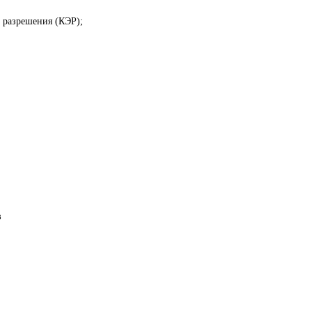
о разрешения (КЭР);
в