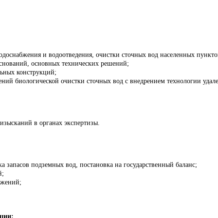
водоснабжения и водоотведения, очистки сточных вод населенных пункт
оснований, основных технических решений;
льных конструкций;
ений биологической очистки сточных вод с внедрением технологии удал
изысканий в органах экспертизы.
а запасов подземных вод, постановка на государственный баланс;
й;
ужений;
ации: