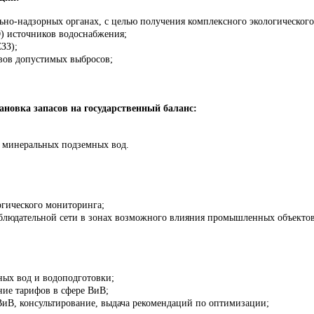
льно-надзорных органах, с целью получения комплексного экологическог
О) источников водоснабжения;
ЗЗ);
ивов допустимых выбросов;
тановка запасов на государственный баланс:
и минеральных подземных вод.
огического мониторинга;
аблюдательной сети в зонах возможного влияния промышленных объекто
ных вод и водоподготовки;
ние тарифов в сфере ВиВ;
ВиВ, консультирование, выдача рекомендаций по оптимизации;