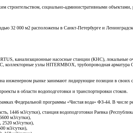
ким строительством, социально-административными объектами
дью 32 000 м2 расположены в Санкт-Петербурге и Ленинградско
TUS, канализационные насосные станции (КНС), локальные оч
 коллекторные узлы HITERMBOX, трубопроводная арматура GR
rm на инженерном рынке занимают лидирующие позиции в своих с
оекты в области водоподготовки и транспортировки стоков.
амках Федеральной программы «Чистая вода» ФЗ-44. В числе р
ь, 1446 м3/сутки), станция водоподготовки Раевка (Республика
6600 м3/сутки),
 2520 м3/сутки),
00 м3/сутки),