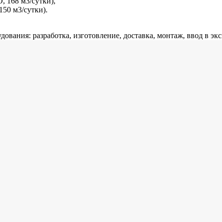
 168 м3/сутки),
150 м3/сутки).
ования: разработка, изготовление, доставка, монтаж, ввод в э