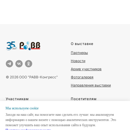
О выставке
Партнеры
Новости
Архив участников
Фотогалерея
© 2026 ООО "РАВВ-Конгресс"
Направления выставки
Участникам
Посетителям
Забронировать стенд
Место и время проведения
Мы используем сookie
Заходя на наш сайт, вы помогаете нам сделать его лучше: мы анализируем
Каталог участников
Деловая программа
информацию о вашем визите с помощью аналитических инструментов. Это
Отзывы участников
Буклет
поможет улучшить ваш опыт использования сайта в будущем.