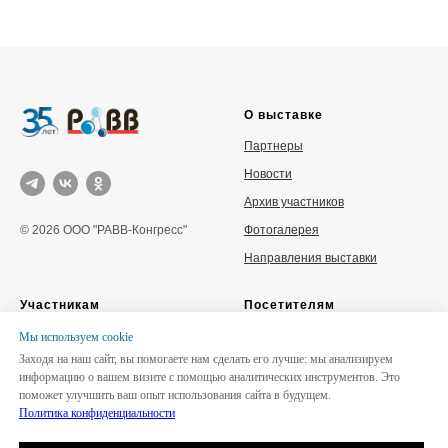
оборудование для очистки
сточных вод.
О выставке
Партнеры
Новости
Архив участников
Фотогалерея
© 2026 ООО "РАВВ-Конгресс"
Направления выставки
Участникам
Посетителям
Забронировать стенд
Место и время проведения
Мы используем сookie
Заходя на наш сайт, вы помогаете нам сделать его лучше: мы анализируем
Каталог участников
Деловая программа
информацию о вашем визите с помощью аналитических инструментов. Это
Отзывы участников
Буклет
поможет улучшить ваш опыт использования сайта в будущем.
Политика конфиденциальности
Итоги 2025
Политика конфиденциальности
и cookie