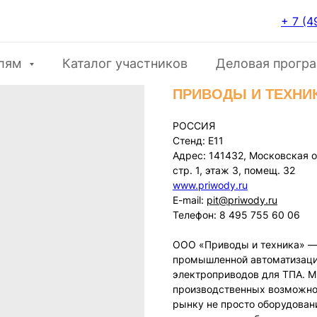
+ 7 (4
елям
Каталог участников
Деловая прогр
ПРИВОДЫ И ТЕХНИ
РОССИЯ
Стенд: E11
Адрес: 141432, Московская об
стр. 1, этаж 3, помещ. 32
www.priwody.ru
E-mail:
pit@priwody.ru
Телефон: 8 495 755 60 06
ООО «Приводы и техника» —
промышленной автоматизаци
электроприводов для ТПА. М
производственных возможнос
рынку не просто оборудован