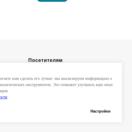
Посетителям
Место и время проведения
могаете нам сделать его лучше: мы анализируем информацию о
Деловая программа
налитических инструментов. Это поможет улучшить ваш опыт
Буклет
ущем.
ости
Политика конфиденциальности и
cookie
Настройки