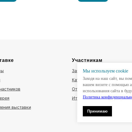
тепла и газа
тавке
Участникам
ры
Забронировать стенд
Мы используем сookie
Заходя на наш сайт, вы по
и
Каталог участников
вашем визите с помощью а
частников
Отзывы участников
использования сайта в буд
Политика конфиденциальн
ерея
Итоги 2025
ления выставки
Принимаю