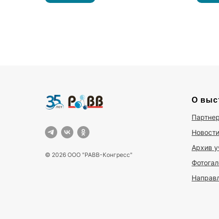
послегарантийное обслуживание
воды, 
О выс
Партне
Новост
Архив у
© 2026 ООО "РАВВ-Конгресс"
Фотогал
Направ