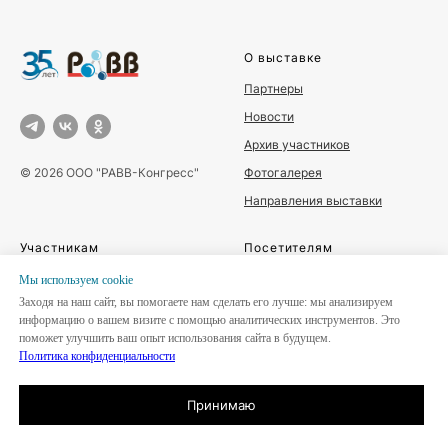
О выставке
Партнеры
Новости
Архив участников
Фотогалерея
© 2026 ООО "РАВВ-Конгресс"
Направления выставки
Участникам
Посетителям
Забронировать стенд
Место и время проведения
Мы используем сookie
Заходя на наш сайт, вы помогаете нам сделать его лучше: мы анализируем
Каталог участников
Деловая программа
информацию о вашем визите с помощью аналитических инструментов. Это
Отзывы участников
Буклет
поможет улучшить ваш опыт использования сайта в будущем.
Политика конфиденциальности
Итоги 2025
Политика конфиденциальности
и cookie
Принимаю