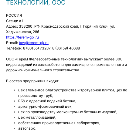
ТЕХНОЛОГИИ, ООО
РОССИЯ
Стенд: A11
Адрес: 353290, РФ, Краснодарский край, г. Горячий Ключ, ул.
Хадыженская, 28б
https://terem-gbi.ru
E-mail:
bev@terem-gk.ru
Телефон: 8 (86155) 73287, 8 (86159) 46688
ООО «Терем Железобетонные технологии» выпускает более 300
видов изделий из железобетона для жилищного, промышленного и
дорожно-коммунального строительства.
В состав предприятия входят:
цех элементов благоустройства и тротуарной плитки, цех по
производству труб,
РБУ с адресной подачей бетона,
арматурно-формовочный цех,
цех по производству мелкоштучных бетонных изделий,
цех металлоизделий,
собственная производственная лаборатория,
автопарк.