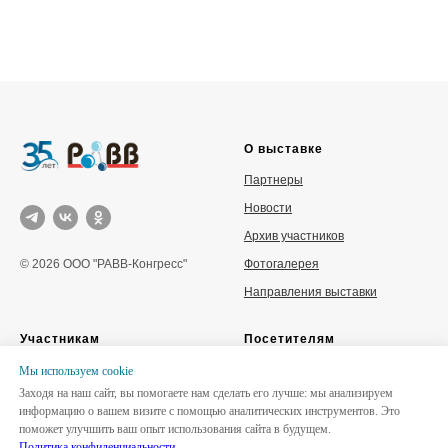
О выставке
Партнеры
Новости
Архив участников
Фотогалерея
© 2026 ООО "РАВВ-Конгресс"
Направления выставки
Участникам
Посетителям
Забронировать стенд
Место и время проведения
Мы используем сookie
Заходя на наш сайт, вы помогаете нам сделать его лучше: мы анализируем
Каталог участников
Деловая программа
информацию о вашем визите с помощью аналитических инструментов. Это
Отзывы участников
Буклет
поможет улучшить ваш опыт использования сайта в будущем.
Политика конфиденциальности