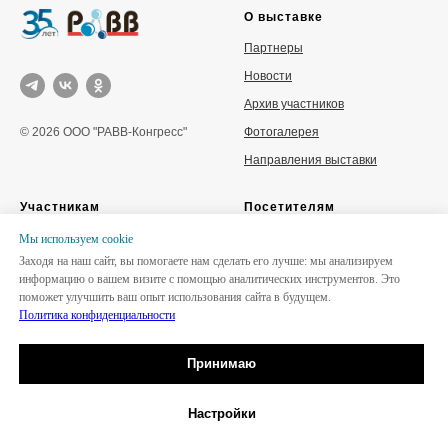
О выставке
Партнеры
Новости
Архив участников
Фотогалерея
© 2026 ООО "РАВВ-Конгресс"
Направления выставки
Участникам
Посетителям
Забронировать стенд
Место и время проведения
Мы используем сookie
Заходя на наш сайт, вы помогаете нам сделать его лучше: мы анализируем
Каталог участников
Деловая программа
информацию о вашем визите с помощью аналитических инструментов. Это
Отзывы участников
Буклет
поможет улучшить ваш опыт использования сайта в будущем.
Политика конфиденциальности
Итоги 2025
Политика конфиденциальности
и cookie
Принимаю
Настройки