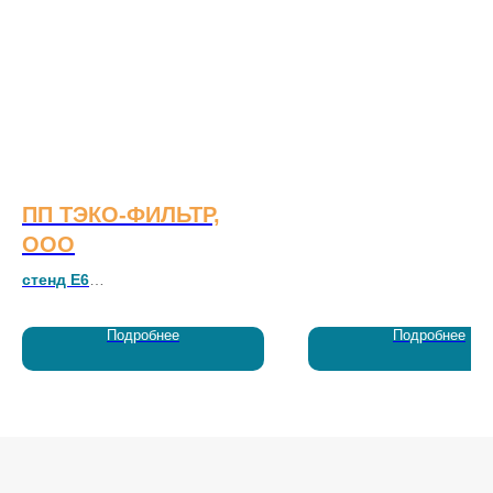
ПП ТЭКО-ФИЛЬТР,
ООО
стенд Е6
Предприятие «ТЭКО-ФИЛЬТР» с
Подробнее
Подробнее
1994 года занимается
разработкой и производством
оборудования водоподготовки:
промышленных фильтров и
комплектующих.