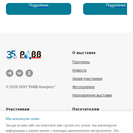
в 2010 г. и специализируется на
производитель
Подробнее
Подробнее
проектировании и строительстве
теплофикационных труб 
объектов водоснабжения и
фасонных изделий в ППУ
водоотведения. Решение
напорных полиэтиленовы
инженерных задач любой
для газа и воды.
сложности.
О выставке
Партнеры
Новости
Архив участников
Фотогалерея
© 2026 ООО "РАВВ-Конгресс"
Направления выставки
Участникам
Посетителям
Забронировать стенд
Место и время проведения
Мы используем сookie
Заходя на наш сайт, вы помогаете нам сделать его лучше: мы анализируем
Каталог участников
Деловая программа
информацию о вашем визите с помощью аналитических инструментов. Это