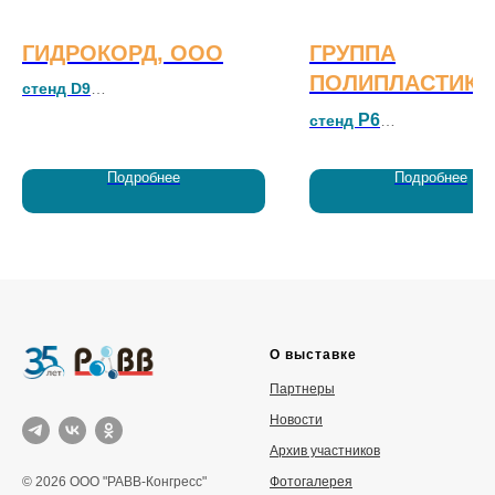
ГИДРОКОРД, ООО
ГРУППА
ПОЛИПЛАСТИК,
стенд D9
P6
стенд
Система продуктов для
герметизации инженерных сетей
Крупнейший в России и 
Подробнее
Подробнее
производитель полимер
трубопроводных систем
различного назначения и
комплексных решений д
очистки сточных вод
О выставке
Партнеры
Новости
Архив участников
Фотогалерея
© 2026 ООО "РАВВ-Конгресс"