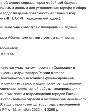
ю облачного сервиса через любой вэб-браузер
значимым данным для установления тарифа и сбора
ги водоотведения поверхностных сточных вод:
ми (ИНН, ОГРН, юридический адрес);
ны земельных участков с площадями и видами
;
мых Абонентами стоков с учетом количества
Абонентов;
и счета.
изуется участником проекта «Сколково»
и
ических задач городов России в сфере
 внебюджетных источников финансирования,
 и механизмов реализации проектов, адекватных
беспечение нормативной работы, модернизации и
ивневых систем водоотведения городов России,
тия строительной отрасли и жилищно-коммунального
30 года с прогнозом до 2035 года, утвержденной
РФ от 31 октября 2022 г. N 3268-р.