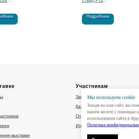
E26
стенд P12
ирование, инжиниринг,
ООО “КЕЙ КЬЮ” - официал
робнее
Подробнее
отка технологий газоочистки
представитель крупной кит
насосной компании “SHAN
KAIQUAN PUMP (GROUP)” 
территории РФ и Беларуси.
тавке
Участникам
ры
Забронировать стенд
Мы используем сookie
Заходя на наш сайт, вы по
Каталог участников
вашем визите с помощью а
частников
Отзывы участников
использования сайта в буд
Политика конфиденциальн
ерея
Итоги 2025
ения выставки