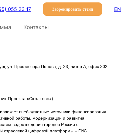
95) 055 23 17
EN
Забронировать стенд
амма
Контакты
ург, ул. Профессора Попова, д. 23, литер А, офис 302
ик Проекта «Сколково»)
ивлекает внебюджетные источники финансирования
ативной работы, модернизации и развития
истем водоотведения городов России с
ой отраслевой цифровой платформы – ГИС