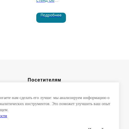
стенд G6
ьный
Первый в России Центр мобильных
Подробнее
айской
парогенераторов: производство,
GHAI
аренда, сервис, обучение
на
Посетителям
Место и время проведения
могаете нам сделать его лучше: мы анализируем информацию о
Деловая программа
налитических инструментов. Это поможет улучшить ваш опыт
Буклет
ущем.
ости
Политика конфиденциальности и
cookie