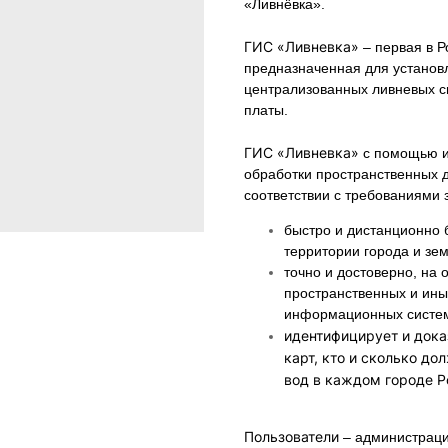
«Ливнёвка».
ГИС «Ливневка»
– первая в 
предназначенная для установ
централизованных ливневых си
платы.
ГИС «Ливневка»
с помощью и
обработки пространственных 
соответствии с требованиями 
быстро и дистанционно 
территории города и зем
точно и достоверно, на
пространственных и ины
информационных систем
идентифицирует и дока
карт, кто и сколько до
вод в каждом городе Р
Пользователи
– администраци