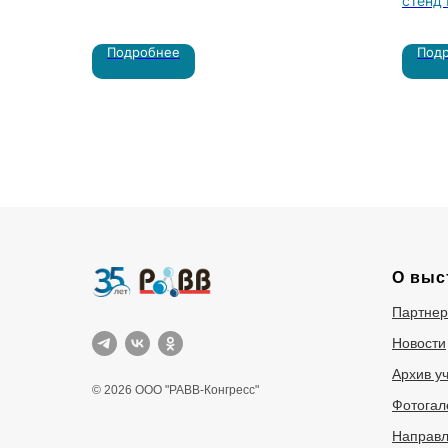
стенд 
Проект
Подробнее
Под
разраб
О выс
Партне
Новости
Архив у
© 2026 ООО "РАВВ-Конгресс"
Фотогал
Направл