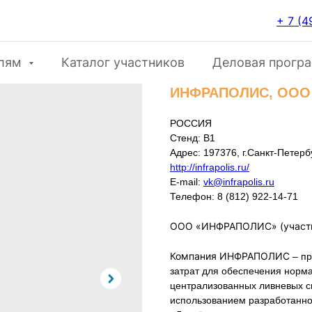
+ 7 (4
елям
Каталог участников
Деловая прогр
ИНФРАПОЛИС, ООО
РОССИЯ
Стенд: B1
Адрес: 197376, г.Санкт-Петерб
http://infrapolis.ru/
E-mail:
vk@infrapolis.ru
Телефон: 8 (812) 922-14-71
ОOO «ИНФРАПОЛИС» (участн
Компания ИНФРАПОЛИС
– пр
затрат для обеспечения норм
централизованных ливневых с
использованием разработанн