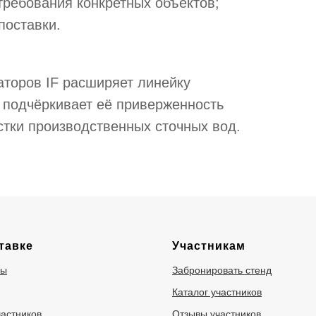
требования конкретных объектов;
поставки.
аторов IF расширяет линейку
 подчёркивает её приверженность
стки производственных сточных вод.
тавке
Участникам
ры
Забронировать стенд
Каталог участников
частников
Отзывы участников