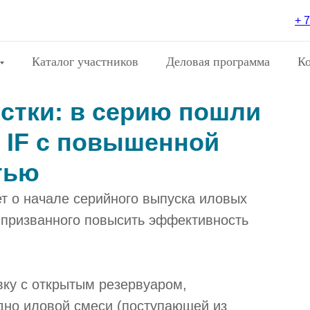
+ 7
Каталог участников
Деловая программа
К
стки: в серию пошли
 IF с повышенной
тью
 о начале серийного выпуска иловых
 призванного повысить эффективность
вку с открытым резервуаром,
дно иловой смеси (поступающей из