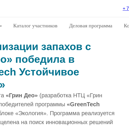
+ 7
Каталог участников
Деловая программа
К
изации запахов с
ео» победила в
ech Устойчивое
»
та
«Грин Део»
(разработка
НТЦ «Грин
 победителей программы
«GreenTech
блоке «Экология». Программа реализуется
целена на поиск инновационных решений