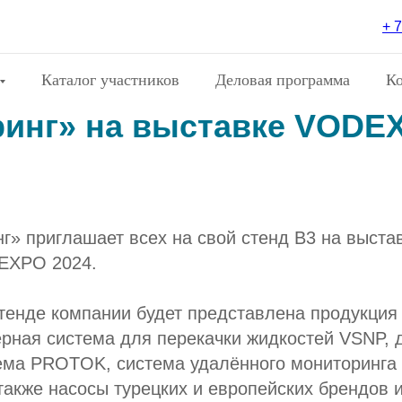
+ 7
аем посетить стенд B3 
Каталог участников
Деловая программа
К
инг» на выставке VODE
» приглашает всех на свой стенд B3 на выста
EXPO 2024.
стенде компании будет представлена продукция
ерная система для перекачки жидкостей VSNP, 
ема PROTOK, система удалённого мониторинга
также насосы турецких и европейских брендов и