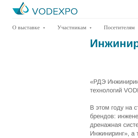
Приглаш
О выставке
Участникам
Посетителям
Инжинир
«РДЭ Инжиниринг
технологий VOD
В этом году на 
брендов: инжен
дренажная сист
Инжиниринг», а 