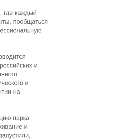
, где каждый
кты, пообщаться
фессиональную
оводится
российских и
енного
ического и
нтии на
ацию парка
живание и
запустили,