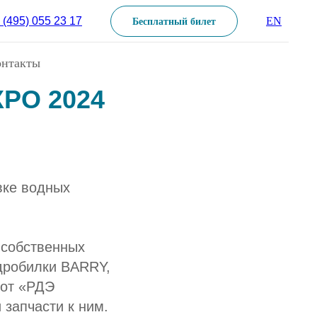
 (495) 055 23 17
EN
Бесплатный билет
«РДЭ
онтакты
XPO 2024
вке водных
 собственных
дробилки BARRY,
 от «РДЭ
 запчасти к ним.