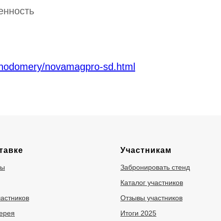
енность
skhodomery/novamagpro-sd.html
тавке
Участникам
ры
Забронировать стенд
Каталог участников
частников
Отзывы участников
ерея
Итоги 2025