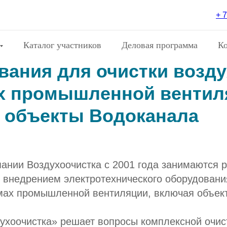
+ 7
тка, изготовление и вне
Каталог участников
Деловая программа
К
вания для очистки возду
х промышленной вентил
 объекты Водоканала
ании Воздухоочистка с 2001 года занимаются р
 внедрением электротехнического оборудовани
емах промышленной вентиляции, включая объек
хоочистка» решает вопросы комплексной очист