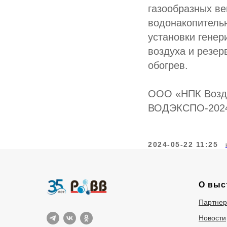
газообразных в
водонакопительн
установки генер
воздуха и резер
обогрев.
ООО «НПК Возду
ВОДЭКСПО-202
2024-05-22 11:25
О выс
Партне
Новости