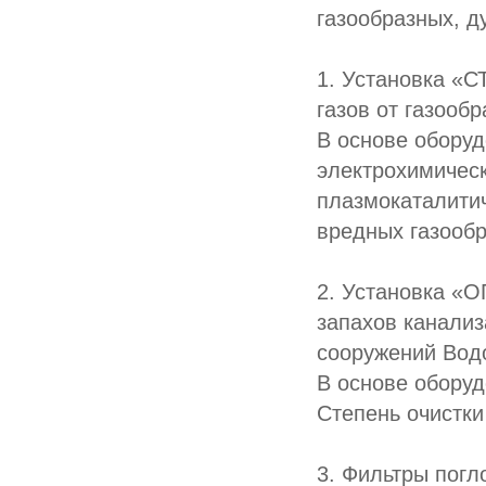
газообразных, 
1. Установка «С
газов от газооб
В основе обору
электрохимическ
плазмокаталитич
вредных газообр
2. Установка «О
запахов канализ
сооружений Вод
В основе оборуд
Степень очистки
3. Фильтры погл