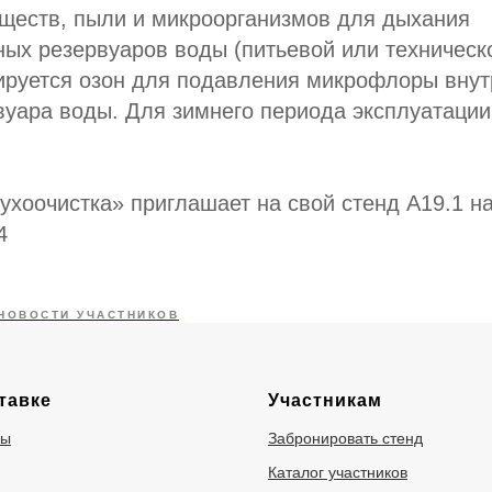
еществ, пыли и микроорганизмов для дыхания
ых резервуаров воды (питьевой или техническо
ируется озон для подавления микрофлоры внут
вуара воды. Для зимнего периода эксплуатаци
хоочистка» приглашает на свой стенд А19.1 н
4
НОВОСТИ УЧАСТНИКОВ
тавке
Участникам
ры
Забронировать стенд
Каталог участников