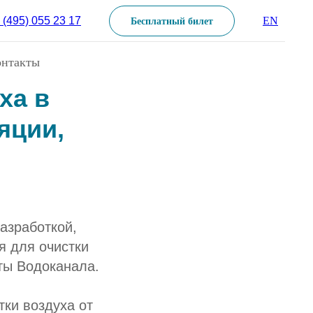
 (495) 055 23 17
EN
Бесплатный билет
дрение
онтакты
ха в
яции,
азработкой,
я для очистки
ты Водоканала.
ки воздуха от