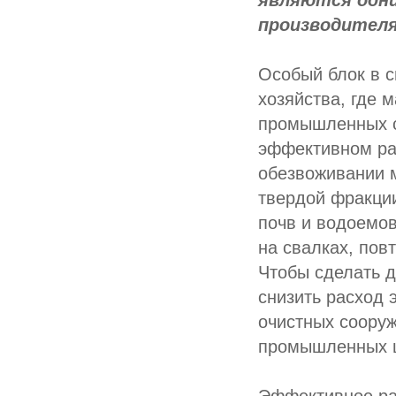
являются одни
производителя
Особый блок в с
хозяйства, где
промышленных с
эффективном ра
обезвоживании 
твердой фракци
почв и водоемов
на свалках, пов
Чтобы сделать 
снизить расход 
очистных соору
промышленных ц