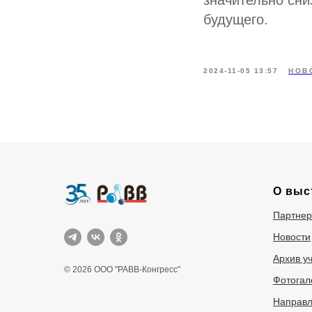
значительно сни
будущего.
2024-11-05 13:57
НОВ
О выс
Партне
Новости
Архив у
© 2026 ООО "РАВВ-Конгресс"
Фотогал
Направл