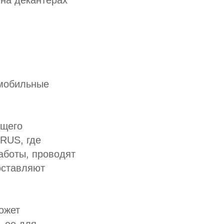
на декантерах
 мобильные
ющего
RUS, где
аботы, проводят
оставляют
ожет