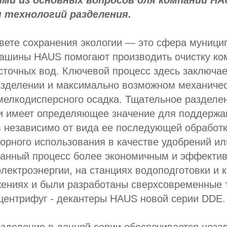
ми из основных вопросов для компании HA
 технологий разделения.
вете сохранения экологии — это сфера муници
 машины HAUS помогают производить очистку к
точных вод. Ключевой процесс здесь заключае
зделении и максимально возможном механиче
мелкодисперсного осадка. Тщательное разделен
и имеет определяющее значение для поддержа
 независимо от вида ее последующей обработк
торного использования в качестве удобрений ил
данный процесс более экономичным и эффектив
электроэнергии, на станциях водоподготовки и
жениях и были разработаны сверхсовременные 
ентрифуг - декантеры HAUS новой серии DDE.