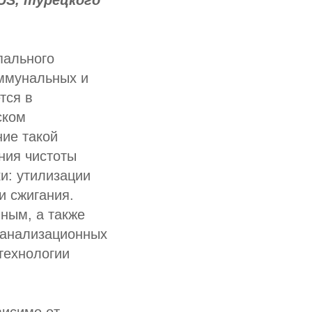
US, турецкого
пального
оммунальных и
тся в
ском
ие такой
ния чистоты
и: утилизации
и сжигания.
ным, а также
 канализационных
технологии