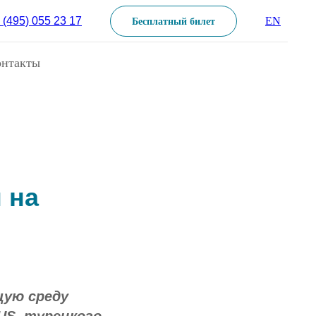
 (495) 055 23 17
EN
Бесплатный билет
онтакты
 на
щую среду