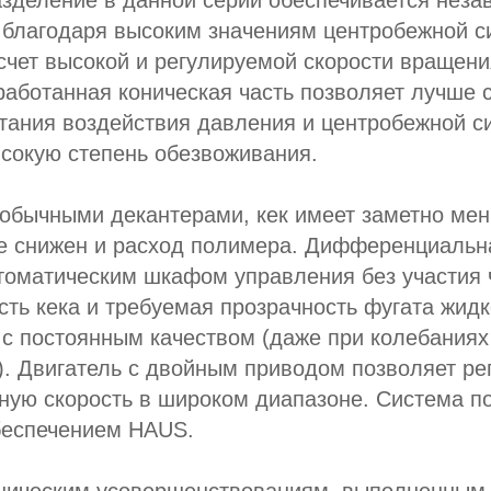
зделение в данной серии обеспечивается неза
 благодаря высоким значениям центробежной с
счет высокой и регулируемой скорости вращени
аботанная коническая часть позволяет лучше 
тания воздействия давления и центробежной с
сокую степень обезвоживания.
 обычными декантерами, кек имеет заметно ме
же снижен и расход полимера. Дифференциальн
томатическим шкафом управления без участия 
сть кека и требуемая прозрачность фугата жидк
 с постоянным качеством (даже при колебаниях
). Двигатель с двойным приводом позволяет ре
ую скорость в широком диапазоне. Система п
еспечением HAUS.