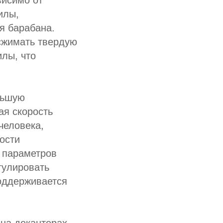
висимо от
илы,
я барабана.
сжимать твердую
илы, что
ньшую
ая скорость
человека,
ости
 параметров
гулировать
оддерживается