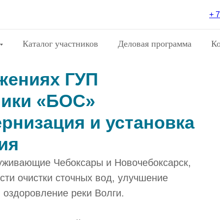
+ 7
Каталог участников
Деловая программа
К
жениях ГУП
лики «БОС»
рнизация и установка
ия
луживающие Чебоксары и Новочебоксарск,
ти очистки сточных вод, улучшение
и оздоровление реки Волги.