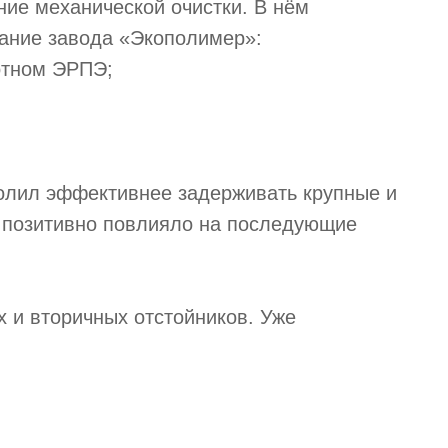
ание механической очистки. В нём
ание завода «Экополимер»:
отном ЭРПЭ;
олил эффективнее задерживать крупные и
о позитивно повлияло на последующие
х и вторичных отстойников. Уже