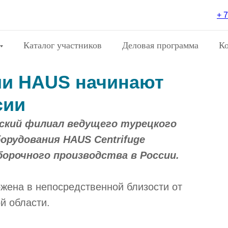
+ 7
Каталог участников
Деловая программа
К
ии HAUS начинают
сии
йский филиал ведущего турецкого
рудования HAUS Centrifuge
борочного производства в России.
жена в непосредственной близости от
й области.