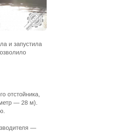
ла и запустила
позволило
го отстойника,
метр — 28 м).
ю.
изводителя —