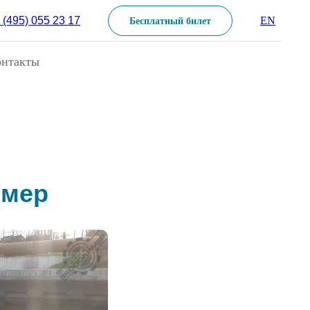
 (495) 055 23 17
EN
Бесплатный билет
онтакты
имер