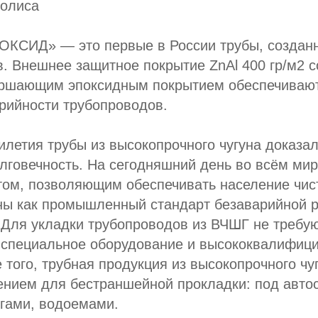
полиса
КСИД» — это первые в России трубы, создан
. Внешнее защитное покрытие ZnAl 400 гр/м2 с
ршающим эпоксидным покрытием обеспечиваю
рийности трубопроводов.
илетия трубы из высокопрочного чугуна доказал
лговечность. На сегодняшний день во всём ми
том, позволяющим обеспечивать население чис
ны как промышленный стандарт безаварийной р
 Для укладки трубопроводов из ВЧШГ не требую
, специальное оборудование и высококвалифиц
 того, трубная продукция из высокопрочного чу
нием для бестраншейной прокладки: под авто
гами, водоемами.