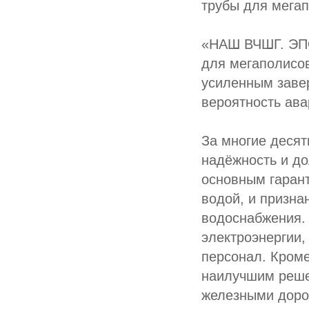
трубы для мега
«НАШ ВЧШГ. ЭПО
для мегаполисов
усиленным заве
вероятность ава
За многие десят
надёжность и до
основным гаран
водой, и призна
водоснабжения.
электроэнергии
персонал. Кроме
наилучшим реше
железными доро