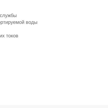
 службы
портируемой воды
их токов