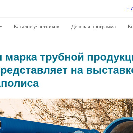
+ 7
Каталог участников
Деловая программа
К
я марка трубной продук
редставляет на выставк
аполиса