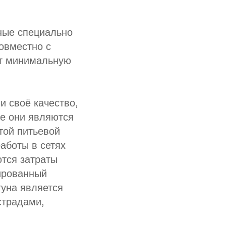
ные специально
овместно с
т минимальную
и своё качество,
ре они являются
той питьевой
аботы в сетях
тся затраты
ированный
гуна является
страдами,